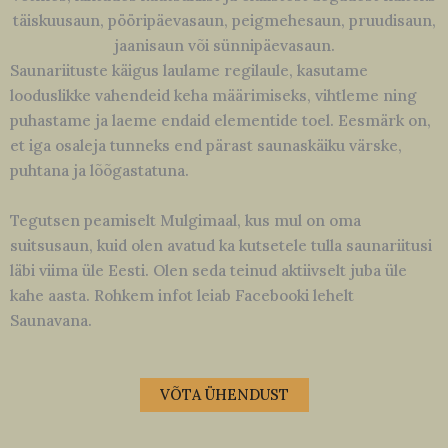
täiskuusaun, pööripäevasaun, peigmehesaun, pruudisaun,
jaanisaun või sünnipäevasaun.
Saunariituste käigus laulame regilaule, kasutame
looduslikke vahendeid keha määrimiseks, vihtleme ning
puhastame ja laeme endaid elementide toel. Eesmärk on,
et iga osaleja tunneks end pärast saunaskäiku värske,
puhtana ja lõõgastatuna.
Tegutsen peamiselt Mulgimaal, kus mul on oma
suitsusaun, kuid olen avatud ka kutsetele tulla saunariitusi
läbi viima üle Eesti. Olen seda teinud aktiivselt juba üle
kahe aasta. Rohkem infot leiab Facebooki lehelt
Saunavana.
VÕTA ÜHENDUST