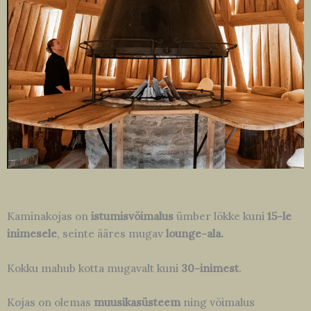
Kaminakojas on
istumisvõimalus
ümber lõkke kuni
15-le
inimesele
, seinte ääres mugav
lounge-ala.
Kokku mahub kotta mugavalt kuni
30-inimest
.
Kojas on olemas
muusikasüsteem
ning võimalus