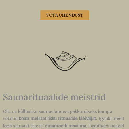
VÕTA ÜHENDUST
Saunarituaalide meistrid
Oleme küllusliku saunaelamuse pakkumiseks kampa
võtnud
kolm meisterlikku rituaalide läbiviijat
. Igaüks neist
loob saunast täiesti
omamoodi maailma
, kasutades iidseid