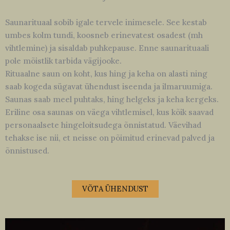
Saunarituaal sobib igale tervele inimesele. See kestab
umbes kolm tundi, koosneb erinevatest osadest (mh
vihtlemine) ja sisaldab puhkepause. Enne saunarituaali
pole mõistlik tarbida vägijooke.
Rituaalne saun on koht, kus hing ja keha on alasti ning
saab kogeda sügavat ühendust iseenda ja ilmaruumiga.
Saunas saab meel puhtaks, hing helgeks ja keha kergeks.
Eriline osa saunas on väega vihtlemisel, kus kõik saavad
personaalsete hingeloitsudega õnnistatud. Väevihad
tehakse ise nii, et neisse on põimitud erinevad palved ja
õnnistused.
VÕTA ÜHENDUST