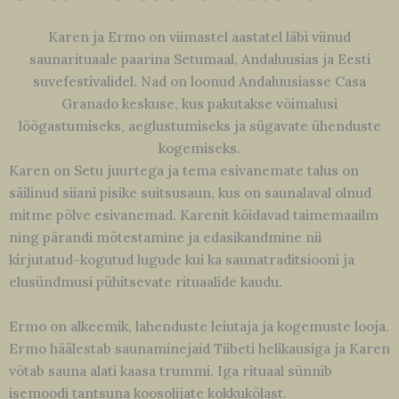
Karen ja Ermo on viimastel aastatel läbi viinud
saunarituaale paarina Setumaal, Andaluusias ja Eesti
suvefestivalidel. Nad on loonud Andaluusiasse Casa
Granado keskuse, kus pakutakse võimalusi
lõõgastumiseks, aeglustumiseks ja sügavate ühenduste
kogemiseks.
Karen on Setu juurtega ja tema esivanemate talus on
säilinud siiani pisike suitsusaun, kus on saunalaval olnud
mitme põlve esivanemad. Karenit köidavad taimemaailm
ning pärandi mõtestamine ja edasikandmine nii
kirjutatud-kogutud lugude kui ka saunatraditsiooni ja
elusündmusi pühitsevate rituaalide kaudu.
Ermo on alkeemik, lahenduste leiutaja ja kogemuste looja.
Ermo häälestab saunaminejaid Tiibeti helikausiga ja Karen
võtab sauna alati kaasa trummi. Iga rituaal sünnib
isemoodi tantsuna koosolijate kokkukõlast.