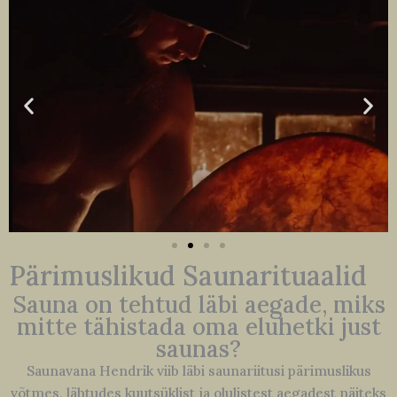
Pärimuslikud Saunarituaalid
Sauna on tehtud läbi aegade, miks
mitte tähistada oma eluhetki just
saunas?
Saunavana Hendrik viib läbi saunariitusi pärimuslikus
võtmes, lähtudes kuutsüklist ja olulistest aegadest näiteks