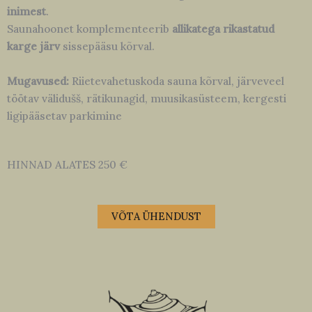
inimest
.
Saunahoonet komplementeerib
allikatega rikastatud
karge järv
sissepääsu kõrval.
Mugavused:
Riietevahetuskoda sauna kõrval, järveveel
töötav välidušš, rätikunagid, muusikasüsteem, kergesti
ligipääsetav parkimine
HINNAD ALATES 250 €
VÕTA ÜHENDUST