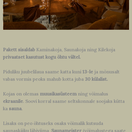
Pakett sisaldab
Kaminakoja, Saunakoja ning Kilekoja
privaatset kasutust kogu õhtu vältel.
Piduliku juubelilaua saame katta kuni
13-le
ja mõnusalt
vabas vormis peoks mahub kotta juba
30 külalist.
Kojas on olemas
muusikasüsteem
ning võimalus
ekraanile
. Soovi korral saame seltskonnale soojaks kütta
ka
sauna
.
Lisaks on peo õhtuseks osaks võimalik kutsuda
saunaskäiku läbiviima
Saunameister
(võimalustega saate