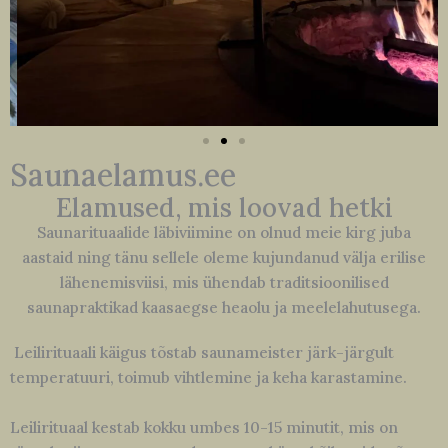
Saunaelamus.ee
Elamused, mis loovad hetki
Saunarituaalide läbiviimine on olnud meie kirg juba
aastaid ning tänu sellele oleme kujundanud välja erilise
lähenemisviisi, mis ühendab traditsioonilised
saunapraktikad kaasaegse heaolu ja meelelahutusega.
Leilirituaali käigus tõstab saunameister järk-järgult
temperatuuri, toimub vihtlemine ja keha karastamine.
Leilirituaal kestab kokku umbes 10-15 minutit, mis on