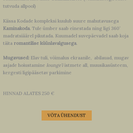
tutvuda allpool)
Kiissa Kodade kompleksi kuulub suure mahutavusega
Kaminakoda
. Tule ümber saab einestada ning ligi 360’
madratsiäärel pikutada. Kuumadel suvepäevadel saab koja
täita
romantilise küünlavalgusega
.
Mugavused:
Elav tuli, võimalus ekraanile, abilauad, mugav
asjade hoiustamine
lounge’i
istmete all, muusikasüsteem,
kergesti ligipääsetav parkimine
HINNAD ALATES 250 €
VÕTA ÜHENDUST