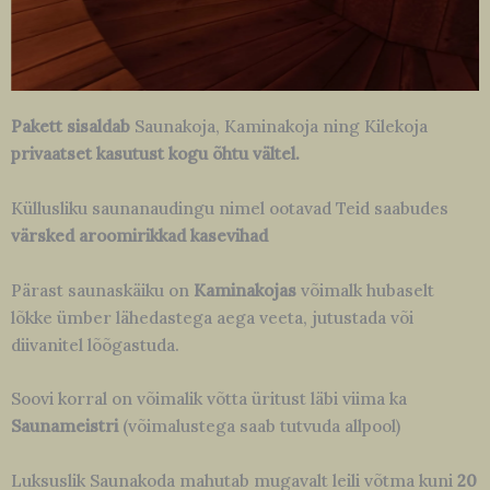
Pakett sisaldab
Saunakoja, Kaminakoja ning Kilekoja
privaatset kasutust kogu õhtu vältel.
Küllusliku saunanaudingu nimel ootavad Teid saabudes
värsked aroomirikkad kasevihad
Pärast saunaskäiku on
Kaminakojas
võimalk hubaselt
lõkke ümber lähedastega aega veeta, jutustada või
diivanitel lõõgastuda.
Soovi korral on võimalik võtta üritust läbi viima ka
Saunameistri
(võimalustega saab tutvuda allpool)
Luksuslik Saunakoda mahutab mugavalt leili võtma kuni
20