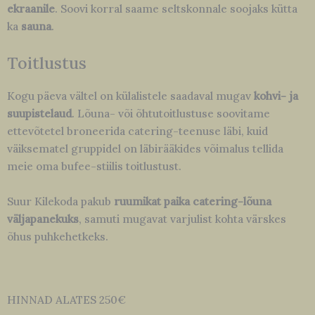
ekraanile
. Soovi korral saame seltskonnale soojaks kütta
ka
sauna
.
Toitlustus
Kogu päeva vältel on külalistele saadaval mugav
kohvi- ja
suupistelaud
. Lõuna- või õhtutoitlustuse soovitame
ettevõtetel broneerida catering-teenuse läbi, kuid
väiksematel gruppidel on läbirääkides võimalus tellida
meie oma bufee-stiilis toitlustust.
Suur Kilekoda pakub
ruumikat paika catering-lõuna
väljapanekuks
, samuti mugavat varjulist kohta värskes
õhus puhkehetkeks.
HINNAD ALATES 250€